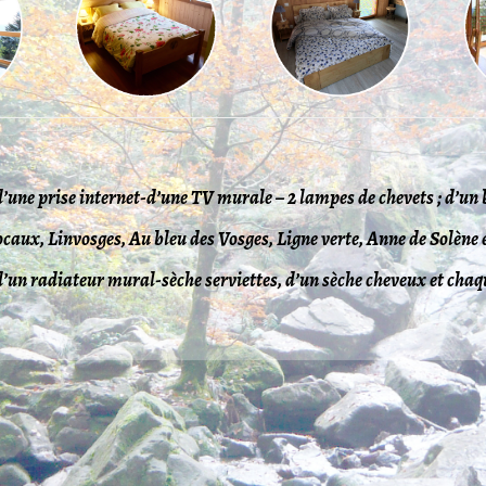
d’une prise internet-d’une TV murale – 2 lampes de chevets ; d’un
ts locaux, Linvosges, Au bleu des Vosges, Ligne verte, Anne de Solè
d’un radiateur mural-sèche serviettes, d’un sèche cheveux et cha