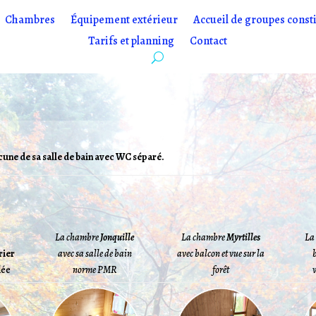
Chambres
Équipement extérieur
Accueil de groupes const
Tarifs et planning
Contact
ne de sa salle de bain avec WC séparé.
La chambre
Jonquille
La chambre
Myrtilles
La
rier
avec sa salle de bain
avec balcon et vue sur la
b
lée
norme PMR
forêt
v