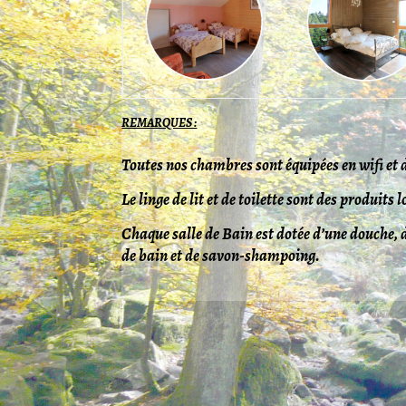
REMARQUES :
Toutes nos chambres sont équipées en wifi et 
Le linge de lit et de toilette sont des produi
Chaque salle de Bain est dotée d’une douche, 
de bain
et de savon-shampoing.