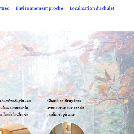
itués
Environnement proche
Localisation du chalet
 chambre
Sapin
avec
Chambre
Bruyères
alcon et vue sur la
avec sortie sur rez de
allée de la Cleurie
jardin et piscine