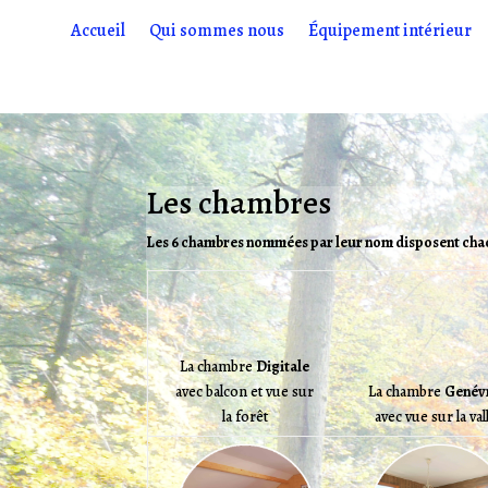
Accueil
Qui sommes nous
Équipement intérieur
Les chambres
Les 6 chambres nommées par leur nom disposent chacu
La chambre
Digitale
avec balcon et vue sur
La chambre
Genév
la forêt
avec vue sur la val